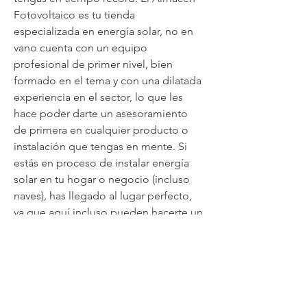
Fotovoltaico es tu tienda 
especializada en energía solar, no en 
vano cuenta con un equipo 
profesional de primer nivel, bien 
formado en el tema y con una dilatada 
experiencia en el sector, lo que les 
hace poder darte un asesoramiento 
de primera en cualquier producto o 
instalación que tengas en mente. Si 
estás en proceso de instalar energía 
solar en tu hogar o negocio (incluso 
naves), has llegado al lugar perfecto, 
ya que aquí incluso pueden hacerte un 
presupuesto sin compromiso, de 
forma personalizada para cubrir las 
necesidades reales que tengas. 
Aprende mucho más en esta 
dirección: 
bateria